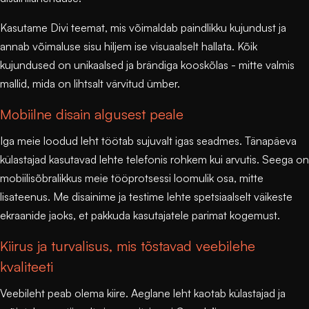
Kasutame
Divi
teemat, mis võimaldab paindlikku kujundust ja
annab võimaluse sisu hiljem ise visuaalselt hallata. Kõik
kujundused on unikaalsed ja brändiga kooskõlas - mitte valmis
mallid, mida on lihtsalt värvitud ümber.
Mobiilne disain algusest peale
Iga meie loodud leht töötab sujuvalt igas seadmes. Tänapäeva
külastajad kasutavad lehte telefonis rohkem kui arvutis. Seega on
mobiilisõbralikkus meie tööprotsessi loomulik osa, mitte
lisateenus. Me disainime ja testime lehte spetsiaalselt väikeste
ekraanide jaoks, et pakkuda kasutajatele parimat kogemust.
Kiirus ja turvalisus, mis tõstavad veebilehe
kvaliteeti
Veebileht peab olema kiire. Aeglane leht kaotab külastajad ja