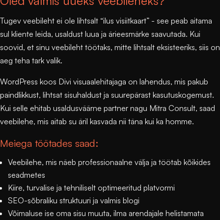
Oled valmis uueks veebileheks?
Tugev veebileht ei ole lihtsalt “ilus visiitkaart” - see peab aitama
sul kliente leida, usaldust luua ja ärieesmärke saavutada. Kui
soovid, et sinu veebileht töötaks, mitte lihtsalt eksisteeriks, siis on
aeg teha tark valik.
WordPress koos Divi visuaalehitajaga
on lahendus, mis pakub
paindlikkust, lihtsat sisuhaldust ja suurepärast kasutuskogemust.
Kui selle ehitab usaldusväärne partner nagu
Mitra Consult
, saad
veebilehe, mis aitab su äril kasvada nii täna kui ka homme.
Meiega töötades saad:
Veebilehe, mis näeb professionaalne välja ja töötab kõikides
seadmetes
Kiire, turvalise ja tehniliselt optimeeritud platvormi
SEO-sõbraliku struktuuri ja valmis blogi
Võimaluse ise oma sisu muuta, ilma arendajale helistamata