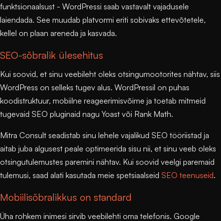
funktsionaalsust - WordPressi saab vastavalt vajadusele
laiendada. See muudab platvormi eriti sobivaks ettevõtetele,
kellel on plaan areneda ja kasvada.
SEO-sõbralik ülesehitus
Kui soovid, et sinu veebileht oleks otsingumootorites nähtav, siis
WordPress on selleks tugev alus. WordPressil on puhas
koodistruktuur, mobiilne reageerimisvõime ja toetab mitmeid
tugevaid SEO pluginaid nagu Yoast või Rank Math.
Mitra Consult
seadistab sinu lehele vajalikud SEO tööriistad ja
aitab juba algusest peale optimeerida sisu nii, et sinu veeb oleks
otsingutulemustes paremini nähtav. Kui soovid veelgi paremaid
tulemusi, saad alati kasutada meie spetsiaalseid
SEO teenuseid
.
Mobiilisõbralikkus on standard
Üha rohkem inimesi sirvib veebilehti oma telefonis. Google