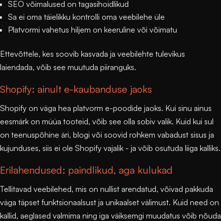
SEO võimalused on tagasihoidlikud
Sa ei oma täielikku kontrolli oma veebilehe üle
Platvormi vahetus hiljem on keeruline või võimatu
Ettevõttele, kes soovib kasvada ja veebilehte tulevikus
laiendada, võib see muutuda piiranguks.
Shopify: ainult e-kaubanduse jaoks
Shopify on väga hea platvorm e-poodide jaoks. Kui sinu ainus
eesmärk on müüa tooteid, võib see olla sobiv valik. Kuid kui sul
on teenuspõhine äri, blogi või soovid rohkem vabadust sisus ja
kujunduses, siis ei ole Shopify vajalik - ja võib osutuda liiga kalliks.
Erilahendused: paindlikud, aga kulukad
Tellitavad veebilehed, mis on nullist arendatud, võivad pakkuda
väga täpset funktsionaalsust ja unikaalset välimust. Kuid need on
kallid, aeglased valmima ning iga väiksemgi muudatus võib nõuda