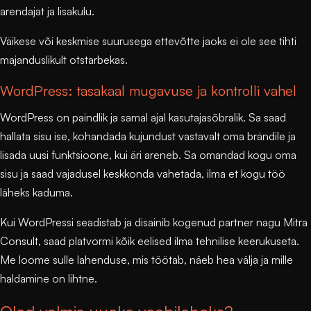
arendajat ja lisakulu.
Väikese või keskmise suurusega ettevõtte jaoks ei ole see tihti
majanduslikult otstarbekas.
WordPress: tasakaal mugavuse ja kontrolli vahel
WordPress on paindlik ja samal ajal kasutajasõbralik. Sa saad
hallata sisu ise, kohandada kujundust vastavalt oma brändile ja
lisada uusi funktsioone, kui äri areneb. Sa omandad kogu oma
sisu ja saad vajadusel keskkonda vahetada, ilma et kogu töö
läheks kaduma.
Kui WordPressi seadistab ja disainib kogenud partner nagu
Mitra
Consult
, saad platvormi kõik eelised ilma tehnilise keerukuseta.
Me loome sulle lahenduse, mis töötab, näeb hea välja ja mille
haldamine on lihtne.