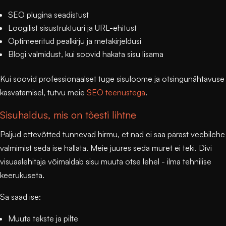
SEO plugina seadistust
Loogilist sisustruktuuri ja URL-ehitust
Optimeeritud pealkirju ja metakirjeldusi
Blogi valmidust, kui soovid hakata sisu lisama
Kui soovid professionaalset tuge sisuloome ja otsingunähtavuse
kasvatamisel, tutvu meie
SEO teenustega
.
Sisuhaldus, mis on tõesti lihtne
Paljud ettevõtted tunnevad hirmu, et nad ei saa pärast veebilehe
valmimist seda ise hallata. Meie juures seda muret ei teki. Divi
visuaalehitaja võimaldab sisu muuta otse lehel - ilma tehnilise
keerukuseta.
Sa saad ise:
Muuta tekste ja pilte