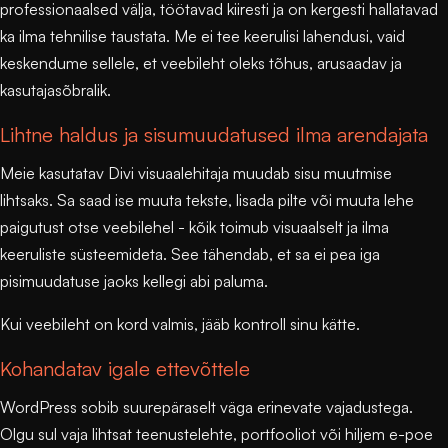
professionaalsed välja, töötavad kiiresti ja on kergesti hallatavad
ka ilma tehnilise taustata. Me ei tee keerulisi lahendusi, vaid
keskendume sellele, et veebileht oleks tõhus, arusaadav ja
kasutajasõbralik.
Lihtne haldus ja sisumuudatused ilma arendajata
Meie kasutatav
Divi
visuaalehitaja muudab sisu muutmise
lihtsaks. Sa saad ise muuta tekste, lisada pilte või muuta lehe
paigutust otse veebilehel - kõik toimub visuaalselt ja ilma
keeruliste süsteemideta. See tähendab, et sa ei pea iga
pisimuudatuse jaoks kellegi abi paluma.
Kui veebileht on kord valmis, jääb kontroll sinu kätte.
Kohandatav igale ettevõttele
WordPress sobib suurepäraselt väga erinevate vajadustega.
Olgu sul vaja lihtsat teenustelehte, portfooliot või hiljem e-poe