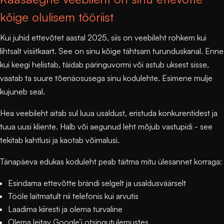
kõige olulisem tööriist
Kui juhid ettevõtet aastal 2025, siis on veebileht rohkem kui
lihtsalt visiitkaart. See on sinu kõige tähtsam turunduskanal. Enne
kui keegi helistab, täidab päringuvormi või astub uksest sisse,
vaatab ta suure tõenäosusega sinu kodulehte. Esimene mulje
kujuneb seal.
Hea veebileht aitab sul luua usaldust, eristuda konkurentidest ja
tuua uusi kliente. Halb või aegunud leht mõjub vastupidi - see
tekitab kahtlusi ja kaotab võimalusi.
Tänapäeva edukas koduleht peab täitma mitu ülesannet korraga:
Esindama ettevõtte brändi selgelt ja usaldusväärselt
Tööle laitmatult nii telefonis kui arvutis
Laadima kiiresti ja olema turvaline
Olema leitav Google’i otsingutulemustes