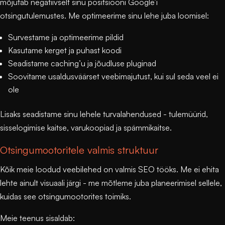
mõjutab negatiivselt sinu positsiooni Google’i
otsingutulemustes. Me optimeerime sinu lehe juba loomisel:
Survestame ja optimeerime pildid
Kasutame kerget ja puhast koodi
Seadistame caching’u ja jõudluse pluginad
Soovitame usaldusväärset veebimajutust, kui sul seda veel ei
ole
Lisaks seadistame sinu lehele
turvalahendused
- tulemüürid,
sisselogimise kaitse, varukoopiad ja spämmikaitse.
Otsingumootoritele valmis struktuur
Kõik meie loodud veebilehed on valmis SEO tööks. Me ei ehita
lehte ainult visuaali järgi - me mõtleme juba planeerimisel sellele,
kuidas see otsingumootorites toimiks.
Meie teenus sisaldab: