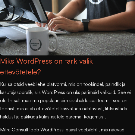
Miks WordPress on tark valik
ettevõtetele?
Kui sa otsid veebilehe platvormi, mis on töökindel, paindlik ja
kasutajasõbralik, siis WordPress on üks parimaid valikuid. See ei
ole lihtsalt maailma populaarseim sisuhaldussüsteem - see on
tööriist, mis aitab ettevõtetel kasvatada nähtavust, lihtsustada
haldust ja pakkuda külastajatele paremat kogemust.
Mitra Consult
loob WordPressi baasil veebilehti, mis näevad