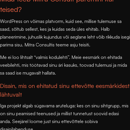
teised?
WordPress on võimas platvorm, kuid see, millise tulemuse sa
saad, sõltub sellest, kes ja kuidas seda üles ehitab. Halb
planeerimine, juhuslik kujundus või aeglane leht võib rikkuda isegi
parima sisu.
Mitra Consultis
teeme asju teisiti.
Me ei loo lihtsalt “valmis kodulehti”. Meie eesmärk on ehitada
veebilehti, mis töötavad sinu äri kasuks, toovad tulemusi ja mida
sa saad ise mugavalt hallata.
Disain, mis on ehitatud sinu ettevõtte eesmärkidest
lähtuvalt
Iga projekt algab sügavama aruteluga: kes on sinu sihtgrupp, mis
on sinu peamised teenused ja millist tunnetust soovid edasi
anda. Seejärel loome just sinu ettevõttele sobiva
disainilahenduse.