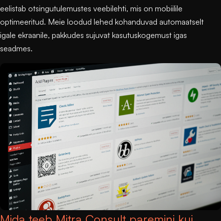
eelistab otsingutulemustes veebilehti, mis on mobiilile
optimeeritud. Meie loodud lehed kohanduvad automaatselt
igale ekraanile, pakkudes sujuvat kasutuskogemust igas
seadmes.
Mida teeb Mitra Consult paremini kui