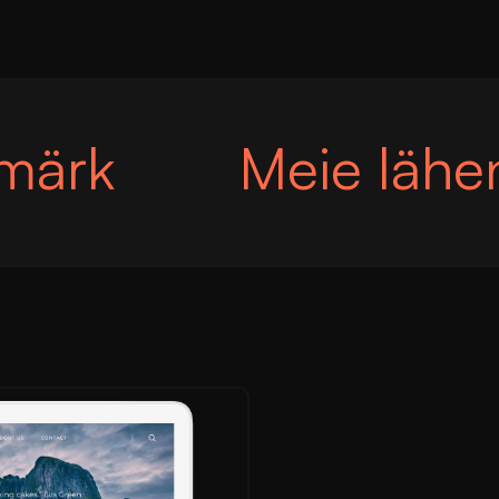
smärk
Meie lähe