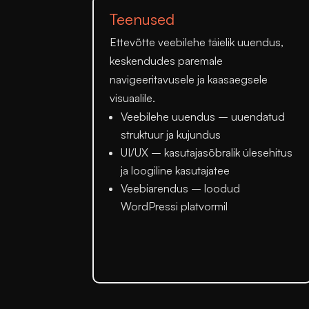
Teenused
Ettevõtte veebilehe täielik uuendus,
keskendudes paremale
navigeeritavusele ja kaasaegsele
visuaalile.
Veebilehe uuendus
– uuendatud
struktuur ja kujundus
UI/UX
– kasutajasõbralik ülesehitus
ja loogiline kasutajatee
Veebiarendus
– loodud
WordPressi platvormil