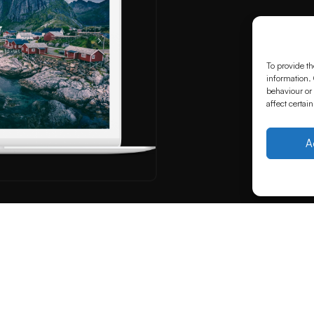
To provide th
information. 
behaviour or 
affect certai
A
Tee
 professionaalseid veebidisaini-, SEO- ja
Veebia
aafilise disaini oskus. Ühendame loova lähenemise ja tehnilise
Kujund