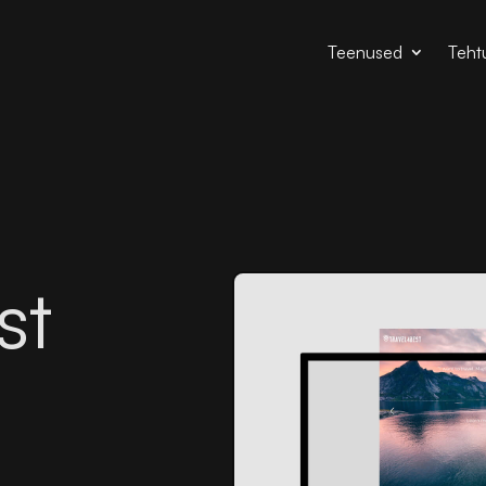
Teenused
Teht
st