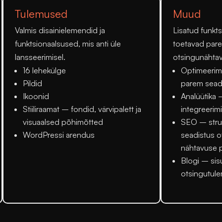
Tulemused
Muud
Valmis disainielemendid ja
Lisatud funkt
funktsionaalsused, mis anti üle
toetavad pare
lansseerimisel.
otsingunähtav
16 lehekülge
Optimeerim
Pildid
parem sea
Ikoonid
Analüütika
–
Stiiliraamat
– fondid, värvipalett ja
integreerim
visuaalsed põhimõtted
SEO
– stru
WordPressi arendus
seadistus o
nähtavuse 
Blogi
– sis
otsingutul