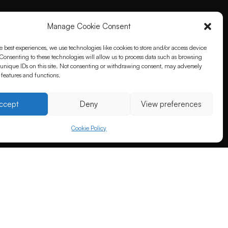
Manage Cookie Consent
e best experiences, we use technologies like cookies to store and/or access device
Consenting to these technologies will allow us to process data such as browsing
unique IDs on this site. Not consenting or withdrawing consent, may adversely
n features and functions.
ccept
Deny
View preferences
Cookie Policy
nused
Links
rendus
Kontakt
us
Tehtud töö