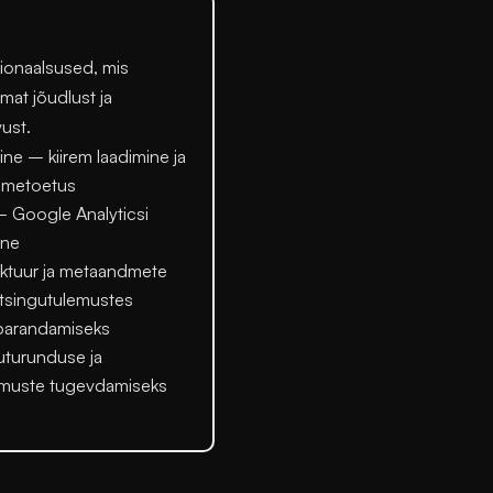
sionaalsused, mis
mat jõudlust ja
ust.
ine
– kiirem laadimine ja
dmetoetus
 Google Analyticsi
ine
ktuur ja metaandmete
tsingutulemustes
parandamiseks
uturunduse ja
emuste tugevdamiseks