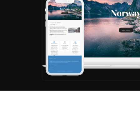
Mitra Consult OÜ
Üle 10 aasta kogemusega meeskond Eestis pakub
digiturunduslahendusi, mille aluseks on tugev gr