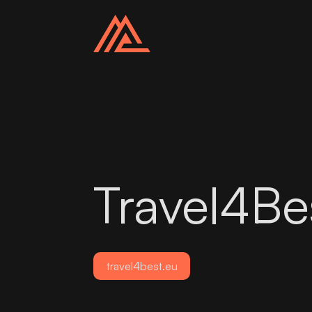
Travel4Be
travel4best.eu