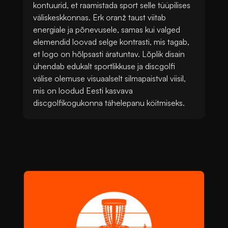
kontuurid, et raamistada sport selle tüüpilises
väliskeskkonnas. Erk oranž taust viitab
energiale ja põnevusele, samas kui valged
elemendid loovad selge kontrasti, mis tagab,
et logo on hõlpsasti äratuntav. Lõplik disain
ühendab edukalt sportlikkuse ja discgolfi
välise olemuse visuaalselt silmapaistval viisil,
mis on loodud Eesti kasvava
discgolfikogukonna tähelepanu köitmiseks.