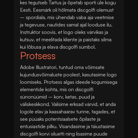
kes tegutseb Tartus ja õpetab sporti üle kogu
Eesti. Eesmärk oli hõlmata discgolfi olemust
– spordiala, mis ühendab vaba aja veetmise
ja tegevuse, nautides samal ajal looduse ilu.
Instruktor soovis, et logo oleks värvikas ja
kutsuv, et meelitada kliente ja paistaks silma
kui lõbusa ja elava discgolfi sümbol.
Protsess
Adobe Illustratori, tuntud oma võimsate
kujundusvõimaluste poolest, kasutasime logo
loomiseks. Protsess algas ideede kogumisega
elementide kohta, mis on discgolfi
sünonüümid – korv, ketas, puud ja
väliskeskkond. Valisime erksad värvid, et anda
logole elav ja kaasahaarav tunne, tagades, et
see püüaks potentsiaalsete õpilaste ja
entusiastide pilku. Visandasime ja täiustasime
discgolfi korvi siluetti ning lisasime puude