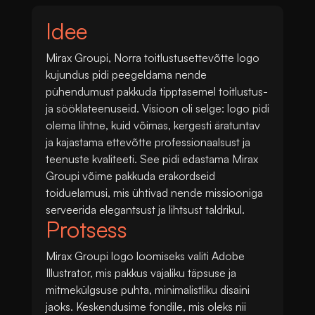
Idee
Mirax Groupi, Norra toitlustusettevõtte logo
kujundus pidi peegeldama nende
pühendumust pakkuda tipptasemel toitlustus-
ja sööklateenuseid. Visioon oli selge: logo pidi
olema lihtne, kuid võimas, kergesti äratuntav
ja kajastama ettevõtte professionaalsust ja
teenuste kvaliteeti. See pidi edastama Mirax
Groupi võime pakkuda erakordseid
toiduelamusi, mis ühtivad nende missiooniga
serveerida elegantsust ja lihtsust taldrikul.
Protsess
Mirax Groupi logo loomiseks valiti Adobe
Illustrator, mis pakkus vajaliku täpsuse ja
mitmekülgsuse puhta, minimalistliku disaini
jaoks. Keskendusime fondile, mis oleks nii