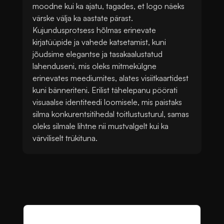
moodne kui ka ajatu, tagades, et logo näeks
värske välja ka aastate pärast.
Kujundusprotsess hõlmas erinevate
kirjatüüpide ja vahede katsetamist, kuni
jõudsime elegantse ja tasakaalustatud
lahenduseni, mis oleks mitmekülgne
erinevates meediumites, alates visiitkaartidest
kuni bänneriteni. Erilist tähelepanu pöörati
visuaalse identiteedi loomisele, mis paistaks
silma konkurentsitihedal toitlustusturul, samas
oleks silmale lihtne nii mustvalgelt kui ka
värviliselt trükituna.